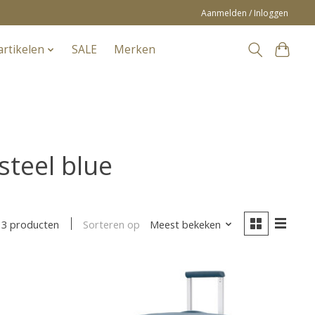
Aanmelden / Inloggen
artikelen
SALE
Merken
teel blue
Sorteren op
Meest bekeken
3 producten