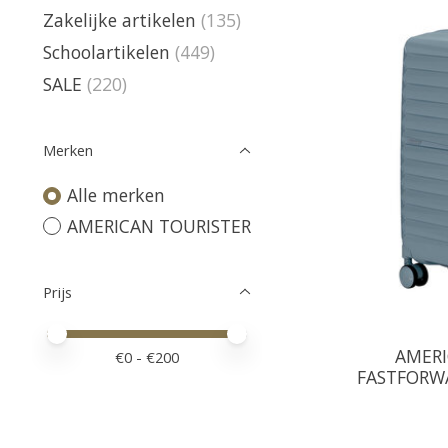
Zakelijke artikelen
(135)
Schoolartikelen
(449)
SALE
(220)
Merken
Alle merken
AMERICAN TOURISTER
Prijs
Minimale prijswaarde
Price maximum value
AMERI
€
0
- €
200
FASTFORWA