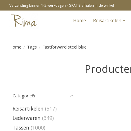
Verzending binnen 1-2 werkdagen - GRATIS afhalen in de winkel
Home
Reisartikelen
Home
/
Tags
/
Fastforward steel blue
Producte
Categorieën
Reisartikelen
(517)
Lederwaren
(349)
Tassen
(1000)