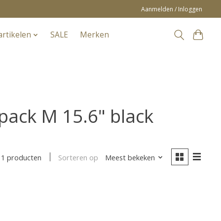
Aanmelden / Inloggen
artikelen
SALE
Merken
pack M 15.6" black
Sorteren op
Meest bekeken
1 producten