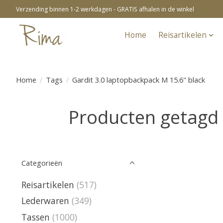
Verzending binnen 1-2 werkdagen - GRATIS afhalen in de winkel
Home
Reisartikelen
Home
/
Tags
/
Gardit 3.0 laptopbackpack M 15.6" black
Producten getagd 
Categorieën
Reisartikelen
(517)
Lederwaren
(349)
Tassen
(1000)