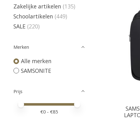
Zakelijke artikelen
(135)
Schoolartikelen
(449)
SALE
(220)
Merken
Alle merken
SAMSONITE
Prijs
Minimale prijswaarde
Price maximum value
SAMS
€
0
- €
85
LAPTO