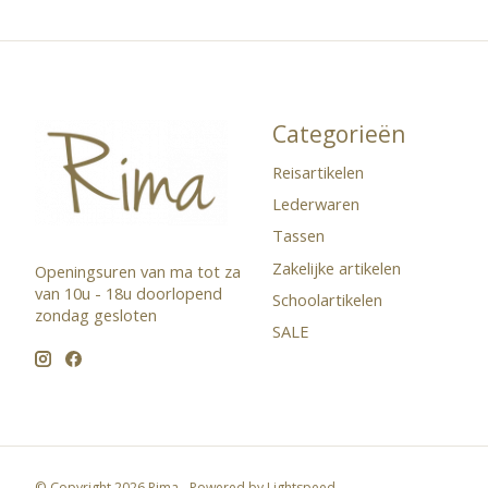
Categorieën
Reisartikelen
Lederwaren
Tassen
Zakelijke artikelen
Openingsuren van ma tot za
van 10u - 18u doorlopend ​
Schoolartikelen
zondag gesloten
SALE
© Copyright 2026 Rima - Powered by
Lightspeed