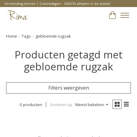
Verzending binnen 1-2 werkdagen - GRATIS afhalen in de winkel
Winkelwa
Home
/
Tags
/
gebloemde rugzak
Producten getagd met
gebloemde rugzak
Filters weergeven
0 producten
Sorteren op
Meest bekeken