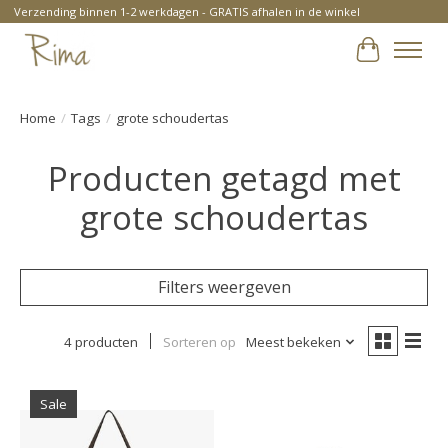
Verzending binnen 1-2 werkdagen - GRATIS afhalen in de winkel
Winkelwa
Home
/
Tags
/
grote schoudertas
Producten getagd met
grote schoudertas
Filters weergeven
4 producten
Sorteren op
Meest bekeken
Sale