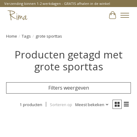
Verzending binnen 1-2 werkdagen - GRATIS afhalen in de winkel
Winkelwa
Home
/
Tags
/
grote sporttas
Producten getagd met
grote sporttas
Filters weergeven
1 producten
Sorteren op
Meest bekeken