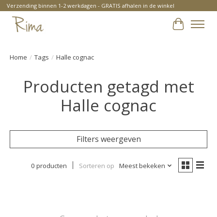
Verzending binnen 1-2 werkdagen - GRATIS afhalen in de winkel
Winkelwa
Home
/
Tags
/
Halle cognac
Producten getagd met
Halle cognac
Filters weergeven
0 producten
Sorteren op
Meest bekeken