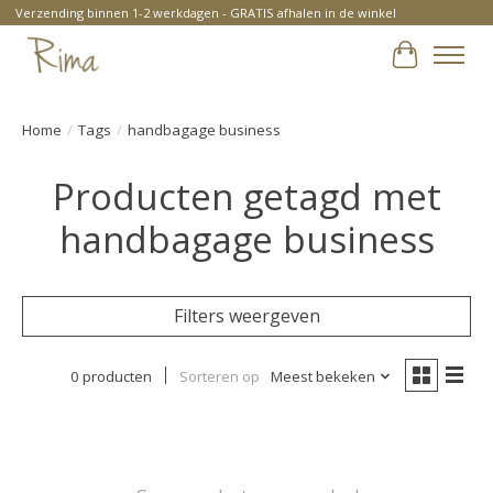
Verzending binnen 1-2 werkdagen - GRATIS afhalen in de winkel
Winkelwa
Home
/
Tags
/
handbagage business
Producten getagd met
handbagage business
Filters weergeven
0 producten
Sorteren op
Meest bekeken