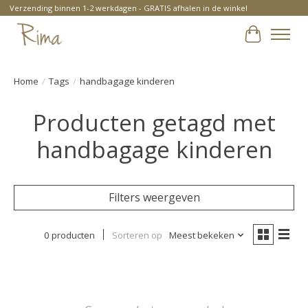
Verzending binnen 1-2 werkdagen - GRATIS afhalen in de winkel
Winkelwa
Home
/
Tags
/
handbagage kinderen
Producten getagd met
handbagage kinderen
Filters weergeven
0 producten
Sorteren op
Meest bekeken