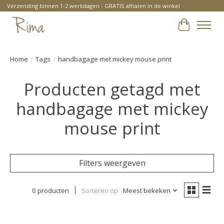
Verzending binnen 1-2 werkdagen - GRATIS afhalen in de winkel
Winkelwa
Home
/
Tags
/
handbagage met mickey mouse print
Producten getagd met
handbagage met mickey
mouse print
Filters weergeven
0 producten
Sorteren op
Meest bekeken