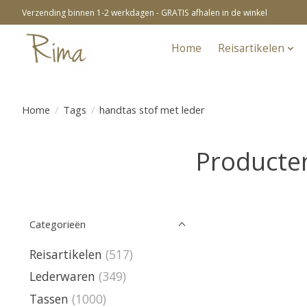
Verzending binnen 1-2 werkdagen - GRATIS afhalen in de winkel
Home
Reisartikelen
Home
/
Tags
/
handtas stof met leder
Producten
Categorieën
Reisartikelen
(517)
Lederwaren
(349)
Tassen
(1000)