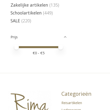
Zakelijke artikelen
(135)
Schoolartikelen
(449)
SALE
(220)
Prijs
Minimale prijswaarde
Price maximum value
€
0
- €
5
Categorieën
Reisartikelen
Lederwaren