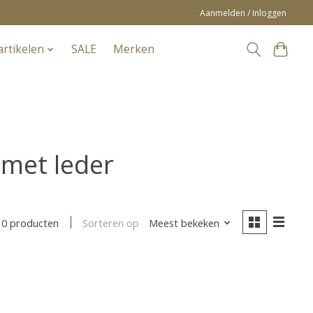
Aanmelden / Inloggen
artikelen
SALE
Merken
 met leder
Sorteren op
Meest bekeken
0 producten