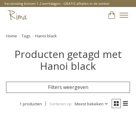
Verzending binnen 1-2 werkdagen - GRATIS afhalen in de winkel
Winkelwa
Home
/
Tags
/
Hanoi black
Producten getagd met
Hanoi black
Filters weergeven
1 producten
Sorteren op
Meest bekeken