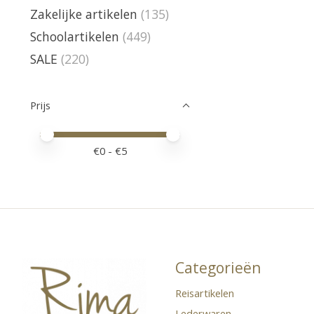
Zakelijke artikelen
(135)
Schoolartikelen
(449)
SALE
(220)
Prijs
Minimale prijswaarde
Price maximum value
€
0
- €
5
Categorieën
Reisartikelen
Lederwaren