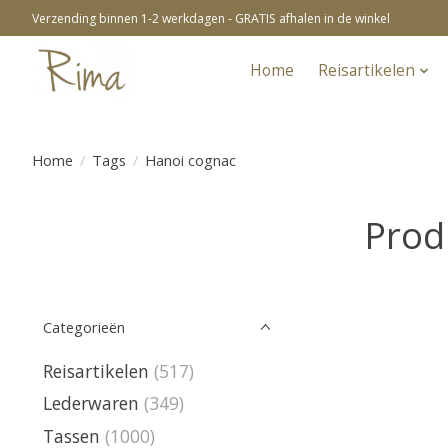
Verzending binnen 1-2 werkdagen - GRATIS afhalen in de winkel
Home
Reisartikelen
Home
/
Tags
/
Hanoi cognac
Prod
Categorieën
Reisartikelen
(517)
Lederwaren
(349)
Tassen
(1000)