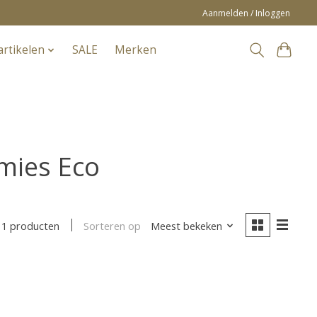
Aanmelden / Inloggen
artikelen
SALE
Merken
mies Eco
Sorteren op
Meest bekeken
1 producten