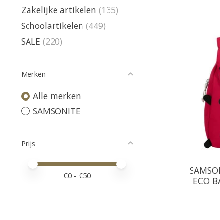
Zakelijke artikelen
(135)
Schoolartikelen
(449)
SALE
(220)
Merken
Alle merken
SAMSONITE
Prijs
Minimale prijswaarde
Price maximum value
SAMSON
€
0
- €
50
ECO B