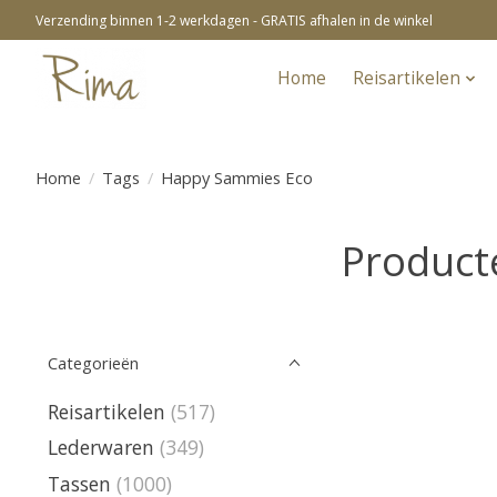
Verzending binnen 1-2 werkdagen - GRATIS afhalen in de winkel
Home
Reisartikelen
Home
/
Tags
/
Happy Sammies Eco
Product
Categorieën
Reisartikelen
(517)
Lederwaren
(349)
Tassen
(1000)