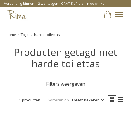
Verzending binnen 1-2 werkdagen - GRATIS afhalen in de winkel
Winkelwa
Home
/
Tags
/
harde toilettas
Producten getagd met
harde toilettas
Filters weergeven
1 producten
Sorteren op
Meest bekeken