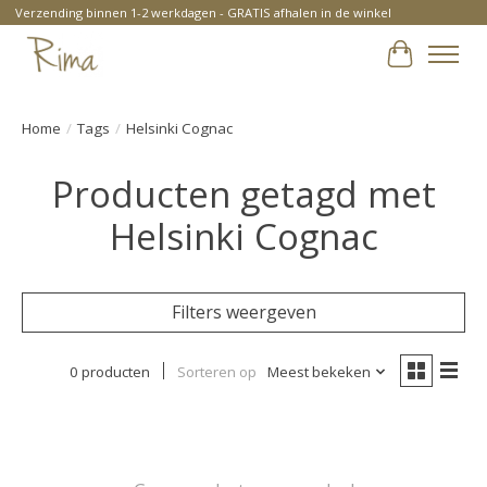
Verzending binnen 1-2 werkdagen - GRATIS afhalen in de winkel
Winkelwa
Home
/
Tags
/
Helsinki Cognac
Producten getagd met
Helsinki Cognac
Filters weergeven
0 producten
Sorteren op
Meest bekeken