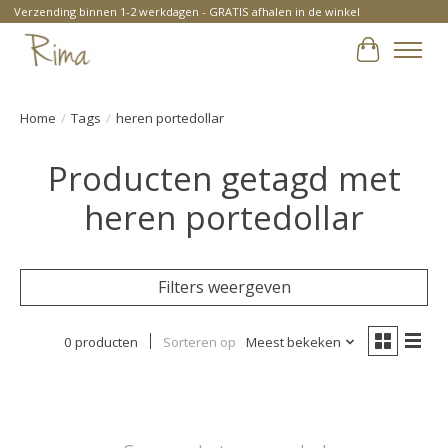
Verzending binnen 1-2 werkdagen - GRATIS afhalen in de winkel
Winkelwa
Home
/
Tags
/
heren portedollar
Producten getagd met
heren portedollar
Filters weergeven
0 producten
Sorteren op
Meest bekeken