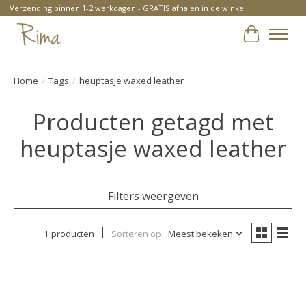
Verzending binnen 1-2 werkdagen - GRATIS afhalen in de winkel
Winkelwa
Home
/
Tags
/
heuptasje waxed leather
Producten getagd met
heuptasje waxed leather
Filters weergeven
1 producten
Sorteren op
Meest bekeken