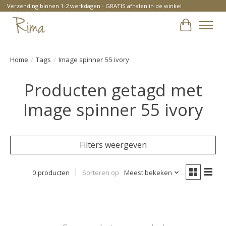
Verzending binnen 1-2 werkdagen - GRATIS afhalen in de winkel
Winkelwa
Home
/
Tags
/
Image spinner 55 ivory
Producten getagd met
Image spinner 55 ivory
Filters weergeven
0 producten
Sorteren op
Meest bekeken