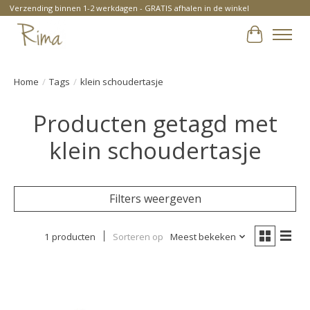
Verzending binnen 1-2 werkdagen - GRATIS afhalen in de winkel
Winkelwa
Home
/
Tags
/
klein schoudertasje
Producten getagd met
klein schoudertasje
Filters weergeven
1 producten
Sorteren op
Meest bekeken