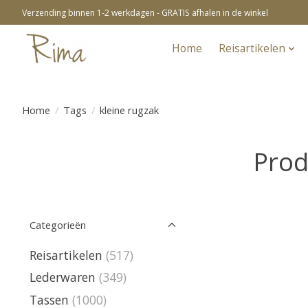
Verzending binnen 1-2 werkdagen - GRATIS afhalen in de winkel
Home
Reisartikelen
Home
/
Tags
/
kleine rugzak
Prod
Categorieën
Reisartikelen
(517)
Lederwaren
(349)
Tassen
(1000)