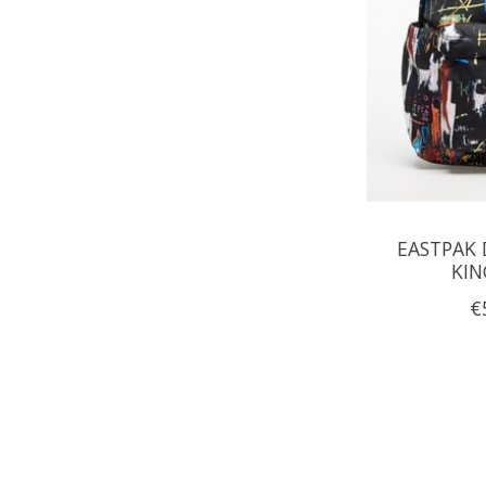
EASTPAK 
KIN
€