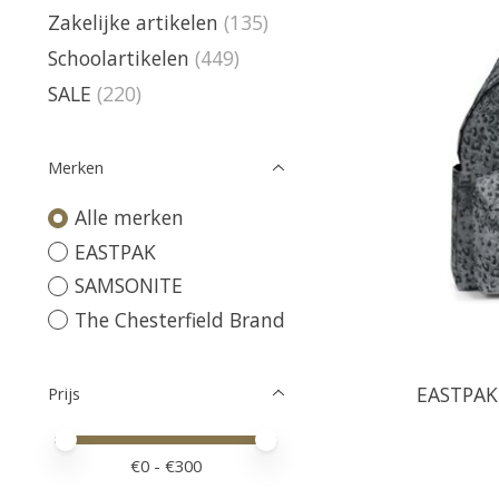
Zakelijke artikelen
(135)
Schoolartikelen
(449)
SALE
(220)
Merken
Alle merken
EASTPAK
SAMSONITE
The Chesterfield Brand
EASTPAK 
Prijs
Minimale prijswaarde
Price maximum value
€
0
- €
300